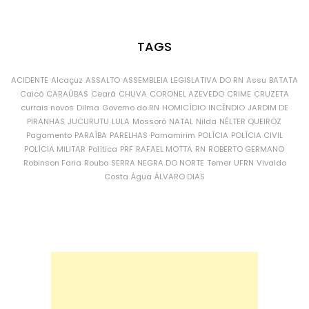
TAGS
ACIDENTE
Alcaçuz
ASSALTO
ASSEMBLEIA LEGISLATIVA DO RN
Assu
BATATA
Caicó
CARAÚBAS
Ceará
CHUVA
CORONEL AZEVEDO
CRIME
CRUZETA
currais novos
Dilma
Governo do RN
HOMICÍDIO
INCÊNDIO
JARDIM DE
PIRANHAS
JUCURUTU
LULA
Mossoró
NATAL
Nilda
NÉLTER QUEIROZ
Pagamento
PARAÍBA
PARELHAS
Parnamirim
POLÍCIA
POLÍCIA CIVIL
POLÍCIA MILITAR
Política
PRF
RAFAEL MOTTA
RN
ROBERTO GERMANO
Robinson Faria
Roubo
SERRA NEGRA DO NORTE
Temer
UFRN
Vivaldo
Costa
Água
ÁLVARO DIAS