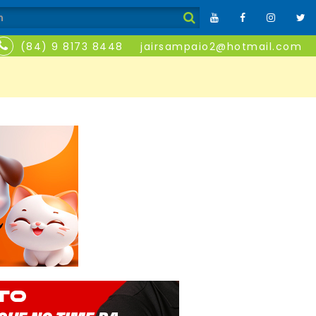
(84) 9 8173 8448
jairsampaio2@hotmail.com