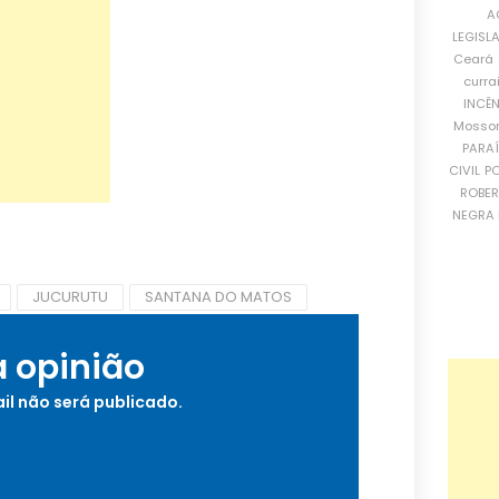
A
LEGISL
Ceará
curra
INCÊ
Mosso
PARA
CIVIL
PO
ROBE
NEGRA 
JUCURUTU
SANTANA DO MATOS
a opinião
il não será publicado.