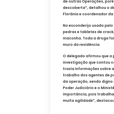
de outras Operações, poré
descoberta”, detalhou o de
Florânia e coordenador da
No esconderijo usado pelo s
pedras e tabletes de crack
maconha. Toda a droga fo
muro da residência.
O delegado afirmou que a p
investigação que contou 
trazia informações sobre a
trabalho dos agentes de po
da operação, sendo digno d
Poder Judiciário e o Minis
importância, pois trabal
muita agilidade”, destacou