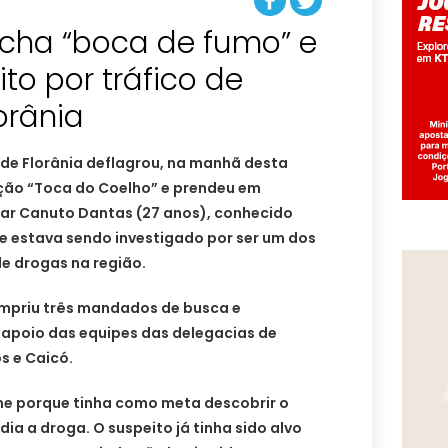
 fecha “boca de fumo” e
to por tráfico de
orânia
l de Florânia deflagrou, na manhã desta
ação “Toca do Coelho” e prendeu em
mar Canuto Dantas (27 anos), conhecido
e estava sendo investigado por ser um dos
de drogas na região.
mpriu três mandados de busca e
apoio das equipes das delegacias de
s e Caicó.
e porque tinha como meta descobrir o
ia a droga. O suspeito já tinha sido alvo