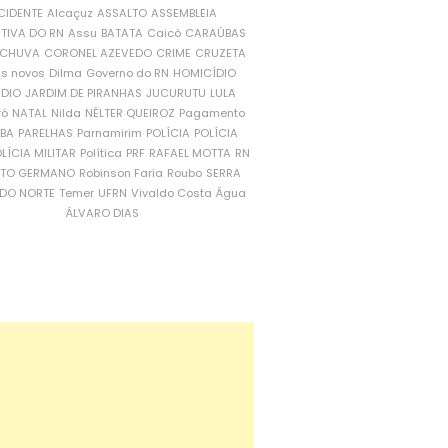
CIDENTE
Alcaçuz
ASSALTO
ASSEMBLEIA
ATIVA DO RN
Assu
BATATA
Caicó
CARAÚBAS
CHUVA
CORONEL AZEVEDO
CRIME
CRUZETA
is novos
Dilma
Governo do RN
HOMICÍDIO
NDIO
JARDIM DE PIRANHAS
JUCURUTU
LULA
ró
NATAL
Nilda
NÉLTER QUEIROZ
Pagamento
ÍBA
PARELHAS
Parnamirim
POLÍCIA
POLÍCIA
LÍCIA MILITAR
Política
PRF
RAFAEL MOTTA
RN
RTO GERMANO
Robinson Faria
Roubo
SERRA
DO NORTE
Temer
UFRN
Vivaldo Costa
Água
ÁLVARO DIAS