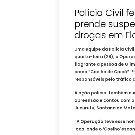
Polícia Civil
prende suspei
drogas em Fl
Uma equipe da Polícia Civi
quarta-feira (28), a Oper
flagrante a pessoa de Gil
como “Coelho de Caicó”. El
responsáveis pelo tráfico 
A ação policial também cu
apreensão e contou com o 
Jucurutu, Santana do Mato
“A Operação teve esse nom
local onde o ‘Coelho´escond