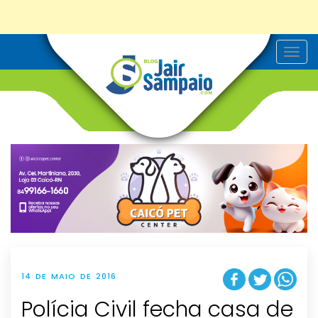
T
o
g
g
l
e
n
a
v
i
g
a
t
i
o
n
14 DE MAIO DE 2016
Polícia Civil fecha casa de