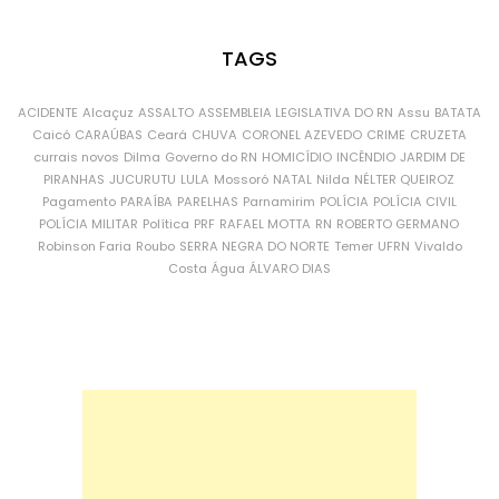
TAGS
ACIDENTE
Alcaçuz
ASSALTO
ASSEMBLEIA LEGISLATIVA DO RN
Assu
BATATA
Caicó
CARAÚBAS
Ceará
CHUVA
CORONEL AZEVEDO
CRIME
CRUZETA
currais novos
Dilma
Governo do RN
HOMICÍDIO
INCÊNDIO
JARDIM DE
PIRANHAS
JUCURUTU
LULA
Mossoró
NATAL
Nilda
NÉLTER QUEIROZ
Pagamento
PARAÍBA
PARELHAS
Parnamirim
POLÍCIA
POLÍCIA CIVIL
POLÍCIA MILITAR
Política
PRF
RAFAEL MOTTA
RN
ROBERTO GERMANO
Robinson Faria
Roubo
SERRA NEGRA DO NORTE
Temer
UFRN
Vivaldo
Costa
Água
ÁLVARO DIAS