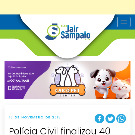
T
o
g
g
l
e
n
a
v
i
g
a
t
i
o
n
13 DE NOVEMBRO DE 2015
Polícia Civil finalizou 40