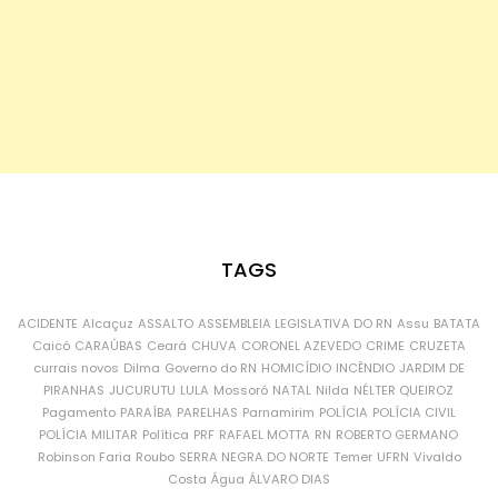
TAGS
ACIDENTE
Alcaçuz
ASSALTO
ASSEMBLEIA LEGISLATIVA DO RN
Assu
BATATA
Caicó
CARAÚBAS
Ceará
CHUVA
CORONEL AZEVEDO
CRIME
CRUZETA
currais novos
Dilma
Governo do RN
HOMICÍDIO
INCÊNDIO
JARDIM DE
PIRANHAS
JUCURUTU
LULA
Mossoró
NATAL
Nilda
NÉLTER QUEIROZ
Pagamento
PARAÍBA
PARELHAS
Parnamirim
POLÍCIA
POLÍCIA CIVIL
POLÍCIA MILITAR
Política
PRF
RAFAEL MOTTA
RN
ROBERTO GERMANO
Robinson Faria
Roubo
SERRA NEGRA DO NORTE
Temer
UFRN
Vivaldo
Costa
Água
ÁLVARO DIAS