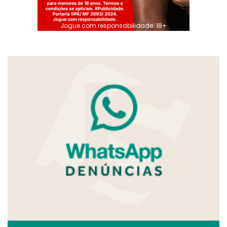
Jogue com responsabilidade. 18+