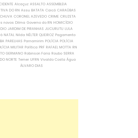
CIDENTE
Alcaçuz
ASSALTO
ASSEMBLEIA
ATIVA DO RN
Assu
BATATA
Caicó
CARAÚBAS
CHUVA
CORONEL AZEVEDO
CRIME
CRUZETA
is novos
Dilma
Governo do RN
HOMICÍDIO
NDIO
JARDIM DE PIRANHAS
JUCURUTU
LULA
ró
NATAL
Nilda
NÉLTER QUEIROZ
Pagamento
ÍBA
PARELHAS
Parnamirim
POLÍCIA
POLÍCIA
LÍCIA MILITAR
Política
PRF
RAFAEL MOTTA
RN
RTO GERMANO
Robinson Faria
Roubo
SERRA
DO NORTE
Temer
UFRN
Vivaldo Costa
Água
ÁLVARO DIAS