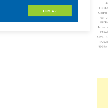
A
LEGISL
ENVIAR
Ceará
curra
INCÊ
Mosso
PARA
CIVIL
PO
ROBE
NEGRA 