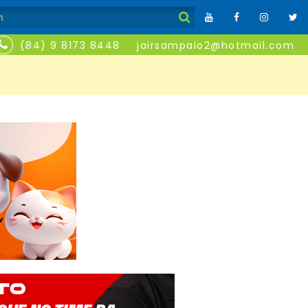
(84) 9 8173 8448
jairsampaio2@hotmail.com