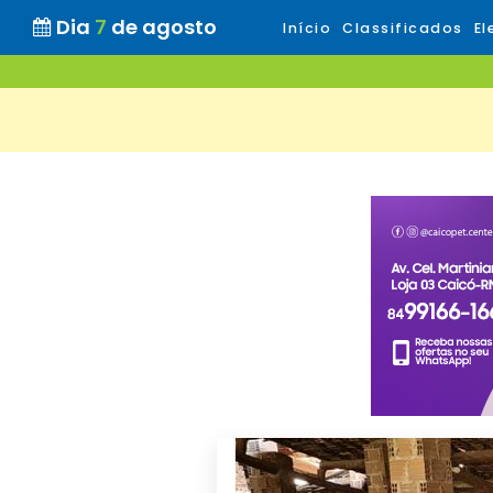
Dia
7
de agosto
Início
Classificados
El