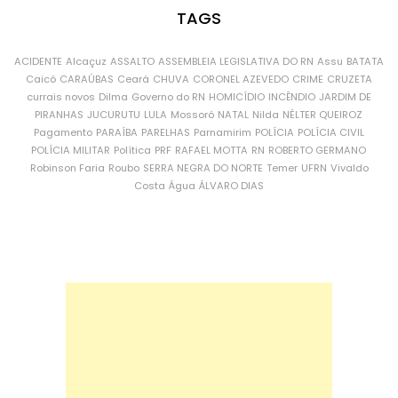
TAGS
ACIDENTE
Alcaçuz
ASSALTO
ASSEMBLEIA LEGISLATIVA DO RN
Assu
BATATA
Caicó
CARAÚBAS
Ceará
CHUVA
CORONEL AZEVEDO
CRIME
CRUZETA
currais novos
Dilma
Governo do RN
HOMICÍDIO
INCÊNDIO
JARDIM DE
PIRANHAS
JUCURUTU
LULA
Mossoró
NATAL
Nilda
NÉLTER QUEIROZ
Pagamento
PARAÍBA
PARELHAS
Parnamirim
POLÍCIA
POLÍCIA CIVIL
POLÍCIA MILITAR
Política
PRF
RAFAEL MOTTA
RN
ROBERTO GERMANO
Robinson Faria
Roubo
SERRA NEGRA DO NORTE
Temer
UFRN
Vivaldo
Costa
Água
ÁLVARO DIAS