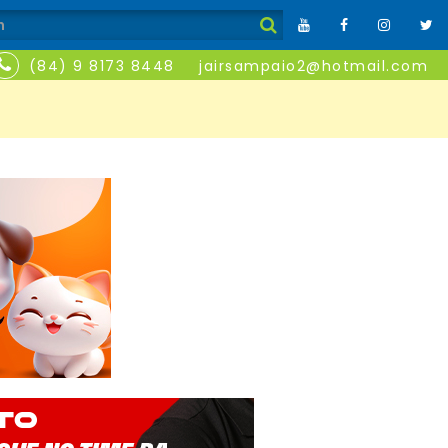
(84) 9 8173 8448
jairsampaio2@hotmail.com