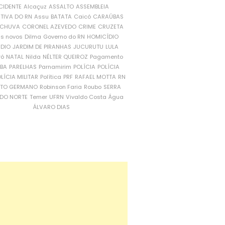
CIDENTE
Alcaçuz
ASSALTO
ASSEMBLEIA
ATIVA DO RN
Assu
BATATA
Caicó
CARAÚBAS
CHUVA
CORONEL AZEVEDO
CRIME
CRUZETA
is novos
Dilma
Governo do RN
HOMICÍDIO
NDIO
JARDIM DE PIRANHAS
JUCURUTU
LULA
ró
NATAL
Nilda
NÉLTER QUEIROZ
Pagamento
ÍBA
PARELHAS
Parnamirim
POLÍCIA
POLÍCIA
LÍCIA MILITAR
Política
PRF
RAFAEL MOTTA
RN
RTO GERMANO
Robinson Faria
Roubo
SERRA
DO NORTE
Temer
UFRN
Vivaldo Costa
Água
ÁLVARO DIAS