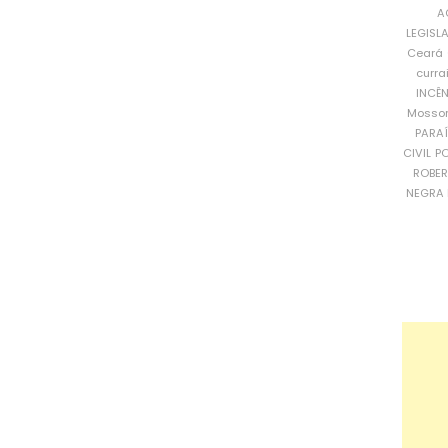
A
LEGISL
Ceará
curra
INCÊ
Mosso
PARA
CIVIL
PO
ROBE
NEGRA 