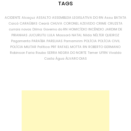
TAGS
ACIDENTE
Alcaçuz
ASSALTO
ASSEMBLEIA LEGISLATIVA DO RN
Assu
BATATA
Caicó
CARAÚBAS
Ceará
CHUVA
CORONEL AZEVEDO
CRIME
CRUZETA
currais novos
Dilma
Governo do RN
HOMICÍDIO
INCÊNDIO
JARDIM DE
PIRANHAS
JUCURUTU
LULA
Mossoró
NATAL
Nilda
NÉLTER QUEIROZ
Pagamento
PARAÍBA
PARELHAS
Parnamirim
POLÍCIA
POLÍCIA CIVIL
POLÍCIA MILITAR
Política
PRF
RAFAEL MOTTA
RN
ROBERTO GERMANO
Robinson Faria
Roubo
SERRA NEGRA DO NORTE
Temer
UFRN
Vivaldo
Costa
Água
ÁLVARO DIAS