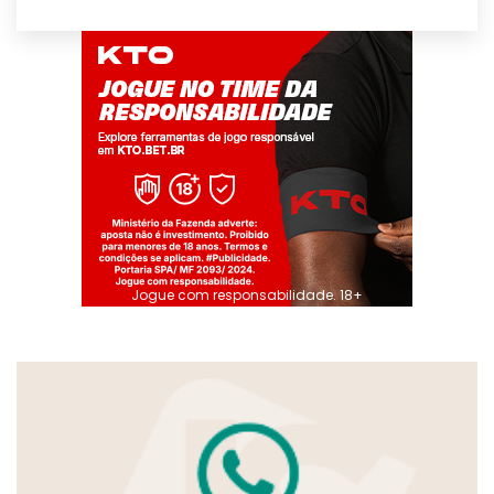
Jogue com responsabilidade. 18+