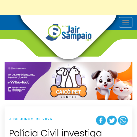
T
o
g
g
l
e
n
a
v
i
g
a
t
i
o
n
3 DE JUNHO DE 2026
Polícia Civil investiga