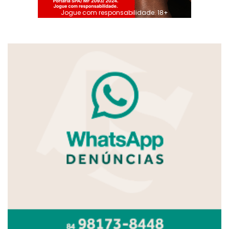
Jogue com responsabilidade. 18+