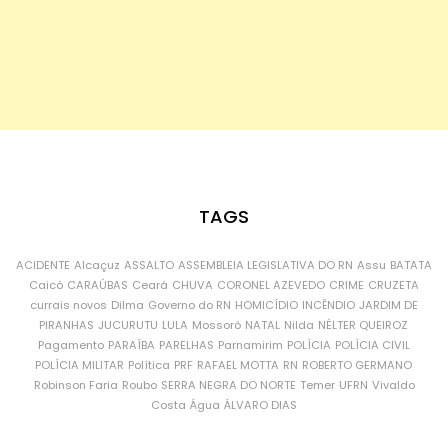
TAGS
ACIDENTE
Alcaçuz
ASSALTO
ASSEMBLEIA LEGISLATIVA DO RN
Assu
BATATA
Caicó
CARAÚBAS
Ceará
CHUVA
CORONEL AZEVEDO
CRIME
CRUZETA
currais novos
Dilma
Governo do RN
HOMICÍDIO
INCÊNDIO
JARDIM DE
PIRANHAS
JUCURUTU
LULA
Mossoró
NATAL
Nilda
NÉLTER QUEIROZ
Pagamento
PARAÍBA
PARELHAS
Parnamirim
POLÍCIA
POLÍCIA CIVIL
POLÍCIA MILITAR
Política
PRF
RAFAEL MOTTA
RN
ROBERTO GERMANO
Robinson Faria
Roubo
SERRA NEGRA DO NORTE
Temer
UFRN
Vivaldo
Costa
Água
ÁLVARO DIAS