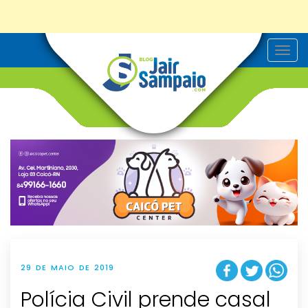
T
o
g
g
l
e
n
a
v
i
g
a
t
i
o
n
29 DE MAIO DE 2019
Polícia Civil prende casal