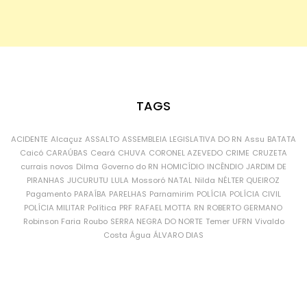
TAGS
ACIDENTE
Alcaçuz
ASSALTO
ASSEMBLEIA LEGISLATIVA DO RN
Assu
BATATA
Caicó
CARAÚBAS
Ceará
CHUVA
CORONEL AZEVEDO
CRIME
CRUZETA
currais novos
Dilma
Governo do RN
HOMICÍDIO
INCÊNDIO
JARDIM DE
PIRANHAS
JUCURUTU
LULA
Mossoró
NATAL
Nilda
NÉLTER QUEIROZ
Pagamento
PARAÍBA
PARELHAS
Parnamirim
POLÍCIA
POLÍCIA CIVIL
POLÍCIA MILITAR
Política
PRF
RAFAEL MOTTA
RN
ROBERTO GERMANO
Robinson Faria
Roubo
SERRA NEGRA DO NORTE
Temer
UFRN
Vivaldo
Costa
Água
ÁLVARO DIAS