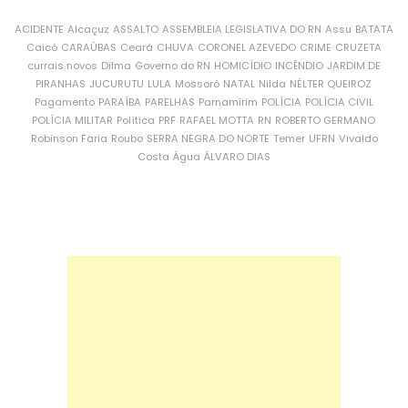
ACIDENTE
Alcaçuz
ASSALTO
ASSEMBLEIA LEGISLATIVA DO RN
Assu
BATATA
Caicó
CARAÚBAS
Ceará
CHUVA
CORONEL AZEVEDO
CRIME
CRUZETA
currais novos
Dilma
Governo do RN
HOMICÍDIO
INCÊNDIO
JARDIM DE
PIRANHAS
JUCURUTU
LULA
Mossoró
NATAL
Nilda
NÉLTER QUEIROZ
Pagamento
PARAÍBA
PARELHAS
Parnamirim
POLÍCIA
POLÍCIA CIVIL
POLÍCIA MILITAR
Política
PRF
RAFAEL MOTTA
RN
ROBERTO GERMANO
Robinson Faria
Roubo
SERRA NEGRA DO NORTE
Temer
UFRN
Vivaldo
Costa
Água
ÁLVARO DIAS