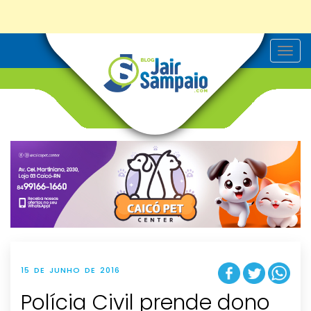
T
o
g
g
l
e
n
a
v
i
g
a
t
i
o
n
15 DE JUNHO DE 2016
Polícia Civil prende dono