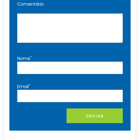
Comentário
*
Nome
*
Email
ENVIAR