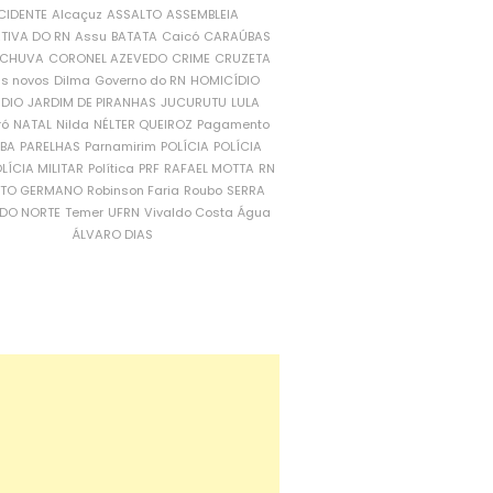
CIDENTE
Alcaçuz
ASSALTO
ASSEMBLEIA
ATIVA DO RN
Assu
BATATA
Caicó
CARAÚBAS
CHUVA
CORONEL AZEVEDO
CRIME
CRUZETA
is novos
Dilma
Governo do RN
HOMICÍDIO
NDIO
JARDIM DE PIRANHAS
JUCURUTU
LULA
ró
NATAL
Nilda
NÉLTER QUEIROZ
Pagamento
ÍBA
PARELHAS
Parnamirim
POLÍCIA
POLÍCIA
LÍCIA MILITAR
Política
PRF
RAFAEL MOTTA
RN
RTO GERMANO
Robinson Faria
Roubo
SERRA
DO NORTE
Temer
UFRN
Vivaldo Costa
Água
ÁLVARO DIAS