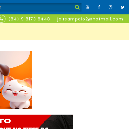
(84) 9 8173 8448
jairsampaio2@hotmail.com