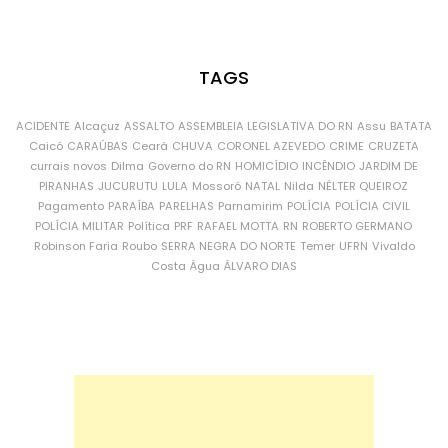
TAGS
ACIDENTE
Alcaçuz
ASSALTO
ASSEMBLEIA LEGISLATIVA DO RN
Assu
BATATA
Caicó
CARAÚBAS
Ceará
CHUVA
CORONEL AZEVEDO
CRIME
CRUZETA
currais novos
Dilma
Governo do RN
HOMICÍDIO
INCÊNDIO
JARDIM DE
PIRANHAS
JUCURUTU
LULA
Mossoró
NATAL
Nilda
NÉLTER QUEIROZ
Pagamento
PARAÍBA
PARELHAS
Parnamirim
POLÍCIA
POLÍCIA CIVIL
POLÍCIA MILITAR
Política
PRF
RAFAEL MOTTA
RN
ROBERTO GERMANO
Robinson Faria
Roubo
SERRA NEGRA DO NORTE
Temer
UFRN
Vivaldo
Costa
Água
ÁLVARO DIAS