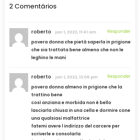
2 Comentários
roberto
Responder
jan 1, 2022, 11:41 am
povera donna che pietà saperla in prigione
che sia trattata bene almeno che non le
leghino le mani
roberto
Responder
jan 1, 2022, 12:06 pm
povera donna almeno in prigione che la
trattino bene
così anziana e morbida non è bello
lasciarla chiusa in una cella e dormire cone
una qualsiasi malfattrice
fatemi avere l indirizzo del carcere per
scriverle e consolarla