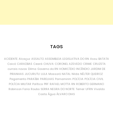
TAGS
ACIDENTE
Alcaçuz
ASSALTO
ASSEMBLEIA LEGISLATIVA DO RN
Assu
BATATA
Caicó
CARAÚBAS
Ceará
CHUVA
CORONEL AZEVEDO
CRIME
CRUZETA
currais novos
Dilma
Governo do RN
HOMICÍDIO
INCÊNDIO
JARDIM DE
PIRANHAS
JUCURUTU
LULA
Mossoró
NATAL
Nilda
NÉLTER QUEIROZ
Pagamento
PARAÍBA
PARELHAS
Parnamirim
POLÍCIA
POLÍCIA CIVIL
POLÍCIA MILITAR
Política
PRF
RAFAEL MOTTA
RN
ROBERTO GERMANO
Robinson Faria
Roubo
SERRA NEGRA DO NORTE
Temer
UFRN
Vivaldo
Costa
Água
ÁLVARO DIAS