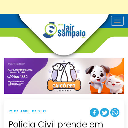
T
o
g
g
l
e
n
a
v
i
g
a
t
i
o
n
12 DE ABRIL DE 2019
Polícia Civil prende em