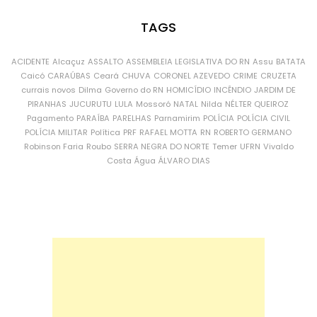
TAGS
ACIDENTE
Alcaçuz
ASSALTO
ASSEMBLEIA LEGISLATIVA DO RN
Assu
BATATA
Caicó
CARAÚBAS
Ceará
CHUVA
CORONEL AZEVEDO
CRIME
CRUZETA
currais novos
Dilma
Governo do RN
HOMICÍDIO
INCÊNDIO
JARDIM DE
PIRANHAS
JUCURUTU
LULA
Mossoró
NATAL
Nilda
NÉLTER QUEIROZ
Pagamento
PARAÍBA
PARELHAS
Parnamirim
POLÍCIA
POLÍCIA CIVIL
POLÍCIA MILITAR
Política
PRF
RAFAEL MOTTA
RN
ROBERTO GERMANO
Robinson Faria
Roubo
SERRA NEGRA DO NORTE
Temer
UFRN
Vivaldo
Costa
Água
ÁLVARO DIAS