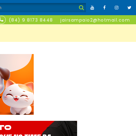
(84) 9 8173 8448
jairsampaio2@hotmail.com