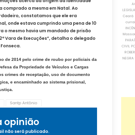
formações acerca da origem da identidade
A
ria comprado a mesma em Natal. Ao
LEGISL
dadeiro, constatamos que ele era
Ceará
curra
onal, onde estava cumprindo uma pena de 10
INCÊ
tra o mesmo havia um mandado de prisão
Mosso
12ª Vara de Execuções”, detalha o delegado
PARA
 Fonseca.
CIVIL
PO
ROBE
NEGRA 
no de 2014 pelo crime de roubo por
policiais da
efesa da Propriedade de Veículos e Cargas
os crimes de receptação, uso de documento
ógica, e encaminhado ao sistema prisional,
ustiça.
Santp Antônio
a opinião
il não será publicado.