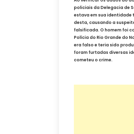
Ao verificar os dados do 
policiais da Delegacia de 
estava em sua identidade t
desta, causando a suspei
falsificada. O homem foi c
Polícia do Rio Grande do N
era falso e teria sido prod
foram furtadas diversas i
cometeu o crime.