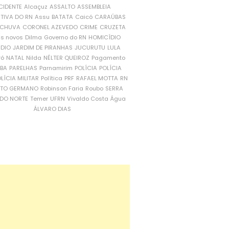
CIDENTE
Alcaçuz
ASSALTO
ASSEMBLEIA
ATIVA DO RN
Assu
BATATA
Caicó
CARAÚBAS
CHUVA
CORONEL AZEVEDO
CRIME
CRUZETA
is novos
Dilma
Governo do RN
HOMICÍDIO
NDIO
JARDIM DE PIRANHAS
JUCURUTU
LULA
ró
NATAL
Nilda
NÉLTER QUEIROZ
Pagamento
ÍBA
PARELHAS
Parnamirim
POLÍCIA
POLÍCIA
LÍCIA MILITAR
Política
PRF
RAFAEL MOTTA
RN
RTO GERMANO
Robinson Faria
Roubo
SERRA
DO NORTE
Temer
UFRN
Vivaldo Costa
Água
ÁLVARO DIAS