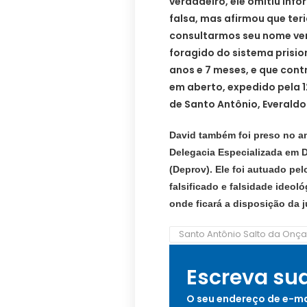
verdadeiro, ele omitiu in
falsa, mas afirmou que te
consultarmos seu nome ver
foragido do sistema prisi
anos e 7 meses, e que con
em aberto, expedido pela 
de Santo Antônio, Everaldo
David também foi preso no a
Delegacia Especializada em D
(Deprov).
Ele
foi autuado pel
falsificado e falsidade ideol
onde ficará a disposição da j
Santo Antônio Salto da Onça
Escreva su
O seu endereço de e-ma