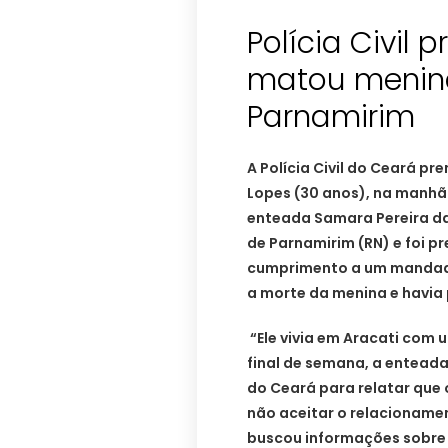
Polícia Civil 
matou menina
Parnamirim
A Polícia Civil do Ceará p
Lopes (30 anos), na manhã 
enteada Samara Pereira da 
de Parnamirim (RN) e foi p
cumprimento a um mandado d
a morte da menina e havia 
“Ele vivia em Aracati com
final de semana, a enteada
do Ceará para relatar que
não aceitar o relacioname
buscou informações sobre 