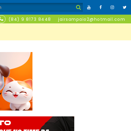
(84) 9 8173 8448
jairsampaio2@hotmail.com