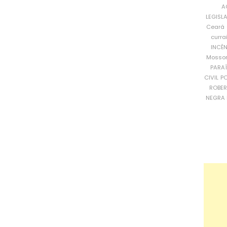
A
LEGISL
Ceará
curra
INCÊ
Mosso
PARA
CIVIL
PO
ROBE
NEGRA 