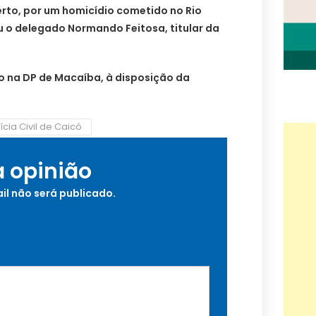
to, por um homicídio cometido no Rio
u o delegado Normando Feitosa, titular da
o na DP de Macaíba, à disposição da
ícia Civil de Caicó
a opinião
il não será publicado.