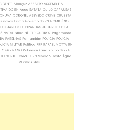
CIDENTE
Alcaçuz
ASSALTO
ASSEMBLEIA
ATIVA DO RN
Assu
BATATA
Caicó
CARAÚBAS
CHUVA
CORONEL AZEVEDO
CRIME
CRUZETA
is novos
Dilma
Governo do RN
HOMICÍDIO
NDIO
JARDIM DE PIRANHAS
JUCURUTU
LULA
ró
NATAL
Nilda
NÉLTER QUEIROZ
Pagamento
ÍBA
PARELHAS
Parnamirim
POLÍCIA
POLÍCIA
LÍCIA MILITAR
Política
PRF
RAFAEL MOTTA
RN
RTO GERMANO
Robinson Faria
Roubo
SERRA
DO NORTE
Temer
UFRN
Vivaldo Costa
Água
ÁLVARO DIAS