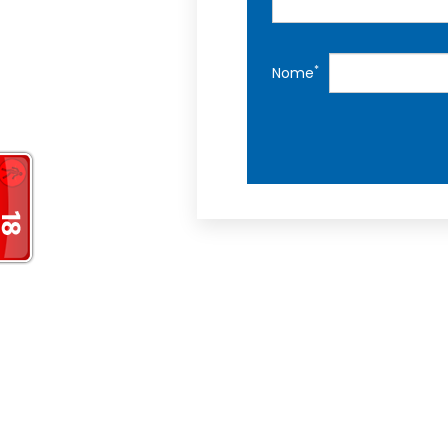
*
Nome