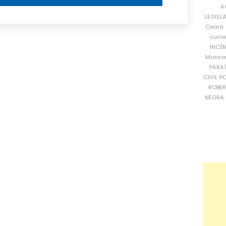
A
LEGISL
Ceará
curra
INCÊ
Mosso
PARA
CIVIL
PO
ROBE
NEGRA 