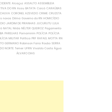
CIDENTE
Alcaçuz
ASSALTO
ASSEMBLEIA
ATIVA DO RN
Assu
BATATA
Caicó
CARAÚBAS
CHUVA
CORONEL AZEVEDO
CRIME
CRUZETA
is novos
Dilma
Governo do RN
HOMICÍDIO
NDIO
JARDIM DE PIRANHAS
JUCURUTU
LULA
ró
NATAL
Nilda
NÉLTER QUEIROZ
Pagamento
ÍBA
PARELHAS
Parnamirim
POLÍCIA
POLÍCIA
LÍCIA MILITAR
Política
PRF
RAFAEL MOTTA
RN
RTO GERMANO
Robinson Faria
Roubo
SERRA
DO NORTE
Temer
UFRN
Vivaldo Costa
Água
ÁLVARO DIAS