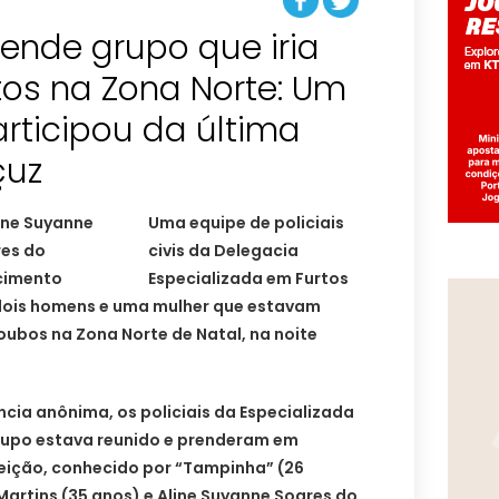
prende grupo que iria
ltos na Zona Norte: Um
rticipou da última
çuz
Uma equipe de policiais
civis da Delegacia
Especializada em Furtos
dois homens e uma mulher que estavam
oubos na Zona Norte de Natal, na noite
ia anônima, os policiais da Especializada
grupo estava reunido e prenderam em
eição, conhecido por “Tampinha” (26
 Martins (35 anos) e Aline Suyanne Soares do