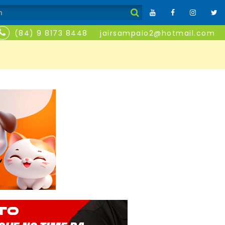
(84) 9 8173 8448
jairsampaio2@hotmail.com