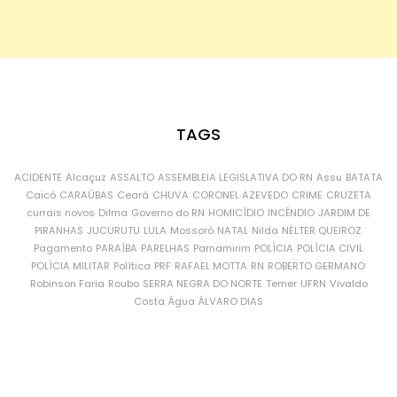
TAGS
ACIDENTE
Alcaçuz
ASSALTO
ASSEMBLEIA LEGISLATIVA DO RN
Assu
BATATA
Caicó
CARAÚBAS
Ceará
CHUVA
CORONEL AZEVEDO
CRIME
CRUZETA
currais novos
Dilma
Governo do RN
HOMICÍDIO
INCÊNDIO
JARDIM DE
PIRANHAS
JUCURUTU
LULA
Mossoró
NATAL
Nilda
NÉLTER QUEIROZ
Pagamento
PARAÍBA
PARELHAS
Parnamirim
POLÍCIA
POLÍCIA CIVIL
POLÍCIA MILITAR
Política
PRF
RAFAEL MOTTA
RN
ROBERTO GERMANO
Robinson Faria
Roubo
SERRA NEGRA DO NORTE
Temer
UFRN
Vivaldo
Costa
Água
ÁLVARO DIAS