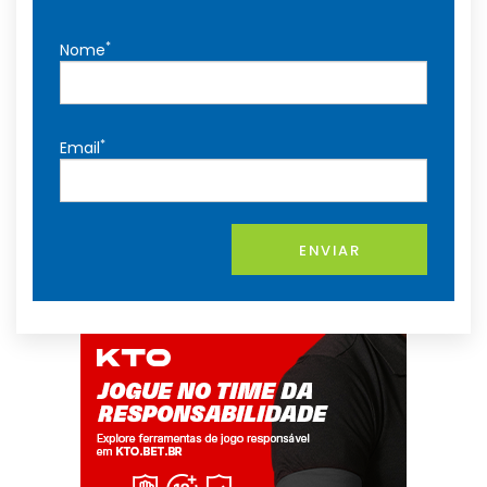
*
Nome
*
Email
ENVIAR