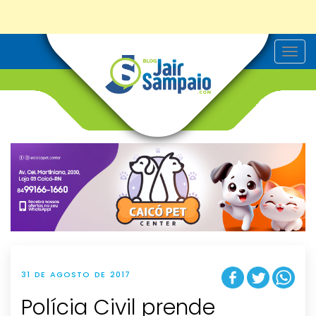
T
o
g
g
l
e
n
a
v
i
g
a
t
i
o
n
31 DE AGOSTO DE 2017
Polícia Civil prende