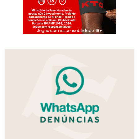
Jogue com responsabilidade. 18+