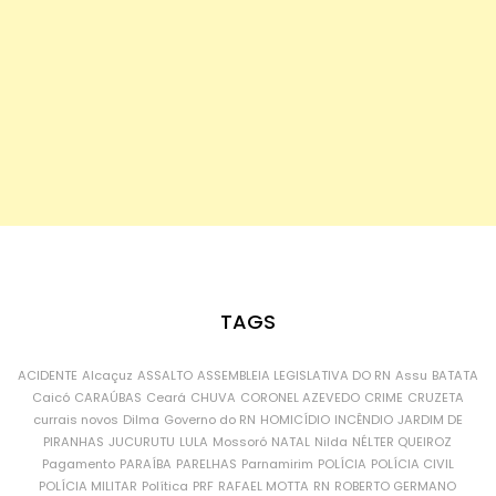
TAGS
ACIDENTE
Alcaçuz
ASSALTO
ASSEMBLEIA LEGISLATIVA DO RN
Assu
BATATA
Caicó
CARAÚBAS
Ceará
CHUVA
CORONEL AZEVEDO
CRIME
CRUZETA
currais novos
Dilma
Governo do RN
HOMICÍDIO
INCÊNDIO
JARDIM DE
PIRANHAS
JUCURUTU
LULA
Mossoró
NATAL
Nilda
NÉLTER QUEIROZ
Pagamento
PARAÍBA
PARELHAS
Parnamirim
POLÍCIA
POLÍCIA CIVIL
POLÍCIA MILITAR
Política
PRF
RAFAEL MOTTA
RN
ROBERTO GERMANO