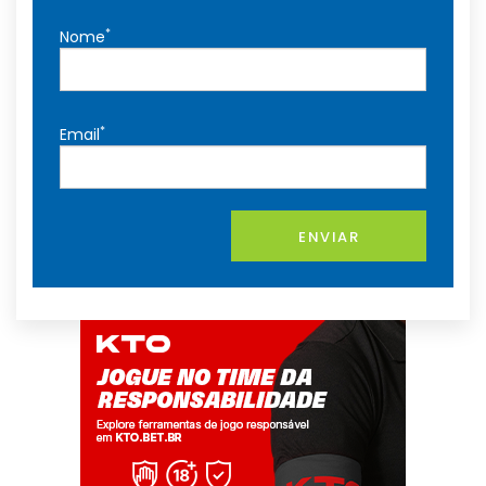
*
Nome
*
Email
ENVIAR