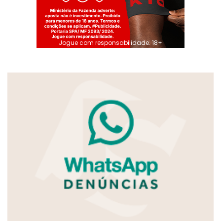
Jogue com responsabilidade. 18+