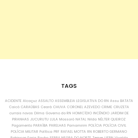
TAGS
ACIDENTE
Alcaçuz
ASSALTO
ASSEMBLEIA LEGISLATIVA DO RN
Assu
BATATA
Caicó
CARAÚBAS
Ceará
CHUVA
CORONEL AZEVEDO
CRIME
CRUZETA
currais novos
Dilma
Governo do RN
HOMICÍDIO
INCÊNDIO
JARDIM DE
PIRANHAS
JUCURUTU
LULA
Mossoró
NATAL
Nilda
NÉLTER QUEIROZ
Pagamento
PARAÍBA
PARELHAS
Parnamirim
POLÍCIA
POLÍCIA CIVIL
POLÍCIA MILITAR
Política
PRF
RAFAEL MOTTA
RN
ROBERTO GERMANO
Robinson Faria
Roubo
SERRA NEGRA DO NORTE
Temer
UFRN
Vivaldo