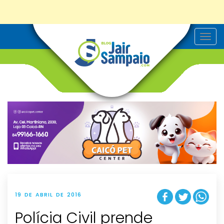
T
o
g
g
l
e
n
a
v
i
g
a
t
i
o
n
19 DE ABRIL DE 2016
Polícia Civil prende