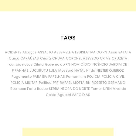
TAGS
ACIDENTE
Alcaçuz
ASSALTO
ASSEMBLEIA LEGISLATIVA DO RN
Assu
BATATA
Caicó
CARAÚBAS
Ceará
CHUVA
CORONEL AZEVEDO
CRIME
CRUZETA
currais novos
Dilma
Governo do RN
HOMICÍDIO
INCÊNDIO
JARDIM DE
PIRANHAS
JUCURUTU
LULA
Mossoró
NATAL
Nilda
NÉLTER QUEIROZ
Pagamento
PARAÍBA
PARELHAS
Parnamirim
POLÍCIA
POLÍCIA CIVIL
POLÍCIA MILITAR
Política
PRF
RAFAEL MOTTA
RN
ROBERTO GERMANO
Robinson Faria
Roubo
SERRA NEGRA DO NORTE
Temer
UFRN
Vivaldo
Costa
Água
ÁLVARO DIAS