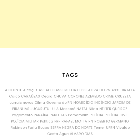
TAGS
ACIDENTE
Alcaçuz
ASSALTO
ASSEMBLEIA LEGISLATIVA DO RN
Assu
BATATA
Caicó
CARAÚBAS
Ceará
CHUVA
CORONEL AZEVEDO
CRIME
CRUZETA
currais novos
Dilma
Governo do RN
HOMICÍDIO
INCÊNDIO
JARDIM DE
PIRANHAS
JUCURUTU
LULA
Mossoró
NATAL
Nilda
NÉLTER QUEIROZ
Pagamento
PARAÍBA
PARELHAS
Parnamirim
POLÍCIA
POLÍCIA CIVIL
POLÍCIA MILITAR
Política
PRF
RAFAEL MOTTA
RN
ROBERTO GERMANO
Robinson Faria
Roubo
SERRA NEGRA DO NORTE
Temer
UFRN
Vivaldo
Costa
Água
ÁLVARO DIAS