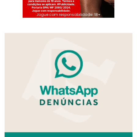
Jogue com responsabilidade. 18+