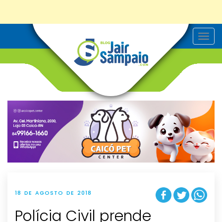
T
o
g
g
l
e
n
a
v
i
g
a
t
i
o
n
18 DE AGOSTO DE 2018
Polícia Civil prende