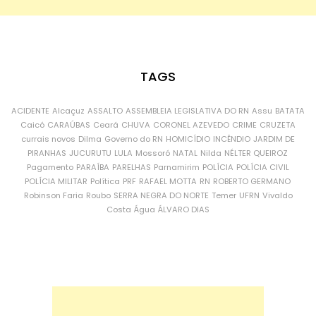
TAGS
ACIDENTE
Alcaçuz
ASSALTO
ASSEMBLEIA LEGISLATIVA DO RN
Assu
BATATA
Caicó
CARAÚBAS
Ceará
CHUVA
CORONEL AZEVEDO
CRIME
CRUZETA
currais novos
Dilma
Governo do RN
HOMICÍDIO
INCÊNDIO
JARDIM DE
PIRANHAS
JUCURUTU
LULA
Mossoró
NATAL
Nilda
NÉLTER QUEIROZ
Pagamento
PARAÍBA
PARELHAS
Parnamirim
POLÍCIA
POLÍCIA CIVIL
POLÍCIA MILITAR
Política
PRF
RAFAEL MOTTA
RN
ROBERTO GERMANO
Robinson Faria
Roubo
SERRA NEGRA DO NORTE
Temer
UFRN
Vivaldo
Costa
Água
ÁLVARO DIAS