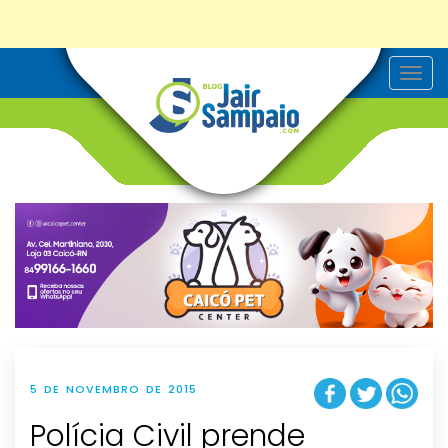
T
o
g
g
l
e
n
a
v
i
g
a
t
i
o
n
5 DE NOVEMBRO DE 2015
Polícia Civil prende