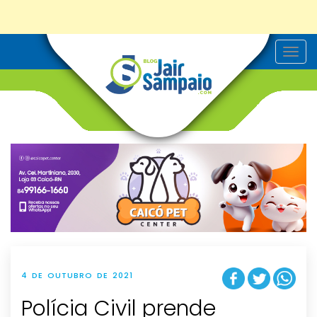
T
o
g
g
l
e
n
a
v
i
g
a
t
i
o
n
4 DE OUTUBRO DE 2021
Polícia Civil prende