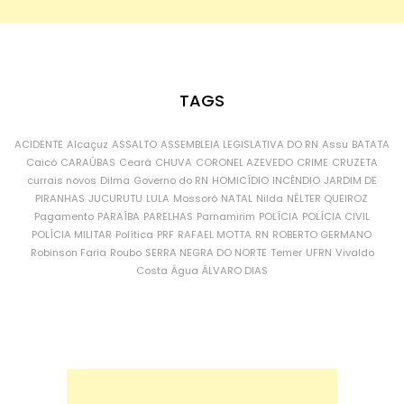
TAGS
ACIDENTE
Alcaçuz
ASSALTO
ASSEMBLEIA LEGISLATIVA DO RN
Assu
BATATA
Caicó
CARAÚBAS
Ceará
CHUVA
CORONEL AZEVEDO
CRIME
CRUZETA
currais novos
Dilma
Governo do RN
HOMICÍDIO
INCÊNDIO
JARDIM DE
PIRANHAS
JUCURUTU
LULA
Mossoró
NATAL
Nilda
NÉLTER QUEIROZ
Pagamento
PARAÍBA
PARELHAS
Parnamirim
POLÍCIA
POLÍCIA CIVIL
POLÍCIA MILITAR
Política
PRF
RAFAEL MOTTA
RN
ROBERTO GERMANO
Robinson Faria
Roubo
SERRA NEGRA DO NORTE
Temer
UFRN
Vivaldo
Costa
Água
ÁLVARO DIAS