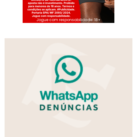
Jogue com responsabilidade. 18+