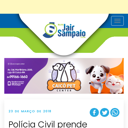
T
o
g
g
l
e
n
a
v
i
g
a
t
i
o
n
23 DE MARÇO DE 2018
Polícia Civil prende