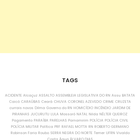
TAGS
ACIDENTE
Alcaçuz
ASSALTO
ASSEMBLEIA LEGISLATIVA DO RN
Assu
BATATA
Caicó
CARAÚBAS
Ceará
CHUVA
CORONEL AZEVEDO
CRIME
CRUZETA
currais novos
Dilma
Governo do RN
HOMICÍDIO
INCÊNDIO
JARDIM DE
PIRANHAS
JUCURUTU
LULA
Mossoró
NATAL
Nilda
NÉLTER QUEIROZ
Pagamento
PARAÍBA
PARELHAS
Parnamirim
POLÍCIA
POLÍCIA CIVIL
POLÍCIA MILITAR
Política
PRF
RAFAEL MOTTA
RN
ROBERTO GERMANO
Robinson Faria
Roubo
SERRA NEGRA DO NORTE
Temer
UFRN
Vivaldo
Costa
Água
ÁLVARO DIAS