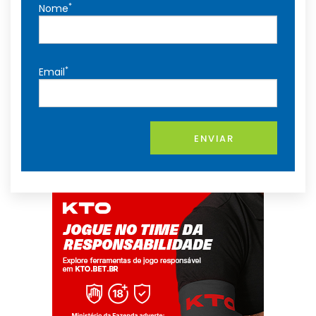
*
Nome
*
Email
ENVIAR