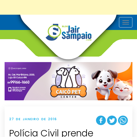
T
o
g
g
l
e
n
a
v
i
g
a
t
i
o
n
27 DE JANEIRO DE 2016
Polícia Civil prende