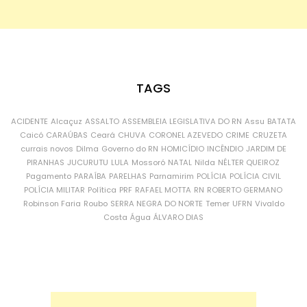
TAGS
ACIDENTE
Alcaçuz
ASSALTO
ASSEMBLEIA LEGISLATIVA DO RN
Assu
BATATA
Caicó
CARAÚBAS
Ceará
CHUVA
CORONEL AZEVEDO
CRIME
CRUZETA
currais novos
Dilma
Governo do RN
HOMICÍDIO
INCÊNDIO
JARDIM DE
PIRANHAS
JUCURUTU
LULA
Mossoró
NATAL
Nilda
NÉLTER QUEIROZ
Pagamento
PARAÍBA
PARELHAS
Parnamirim
POLÍCIA
POLÍCIA CIVIL
POLÍCIA MILITAR
Política
PRF
RAFAEL MOTTA
RN
ROBERTO GERMANO
Robinson Faria
Roubo
SERRA NEGRA DO NORTE
Temer
UFRN
Vivaldo
Costa
Água
ÁLVARO DIAS