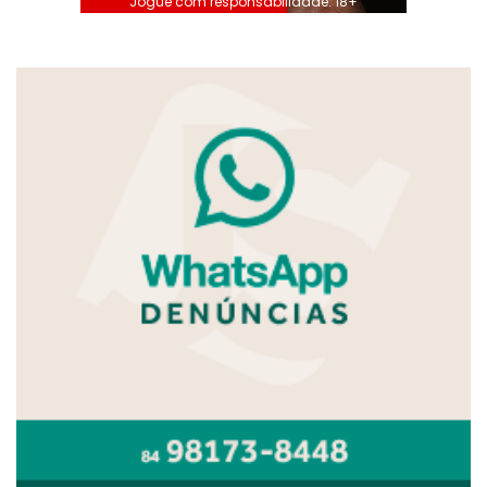
Jogue com responsabilidade. 18+