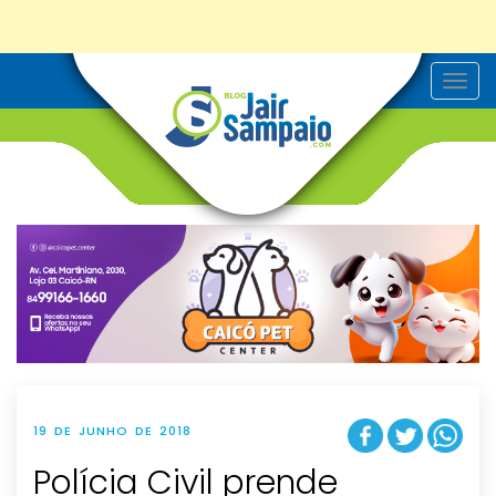
T
o
g
g
l
e
n
a
v
i
g
a
t
i
o
n
19 DE JUNHO DE 2018
Polícia Civil prende