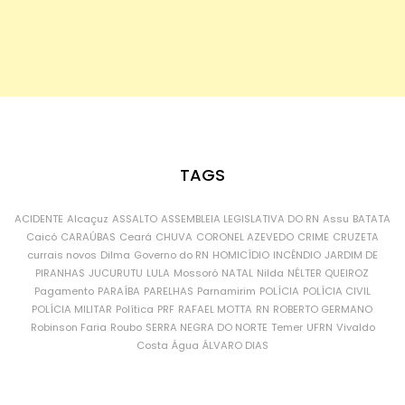
TAGS
ACIDENTE
Alcaçuz
ASSALTO
ASSEMBLEIA LEGISLATIVA DO RN
Assu
BATATA
Caicó
CARAÚBAS
Ceará
CHUVA
CORONEL AZEVEDO
CRIME
CRUZETA
currais novos
Dilma
Governo do RN
HOMICÍDIO
INCÊNDIO
JARDIM DE
PIRANHAS
JUCURUTU
LULA
Mossoró
NATAL
Nilda
NÉLTER QUEIROZ
Pagamento
PARAÍBA
PARELHAS
Parnamirim
POLÍCIA
POLÍCIA CIVIL
POLÍCIA MILITAR
Política
PRF
RAFAEL MOTTA
RN
ROBERTO GERMANO
Robinson Faria
Roubo
SERRA NEGRA DO NORTE
Temer
UFRN
Vivaldo
Costa
Água
ÁLVARO DIAS