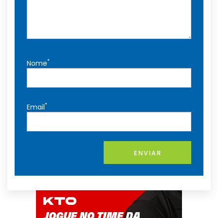
*
Nome
*
Email
ENVIAR