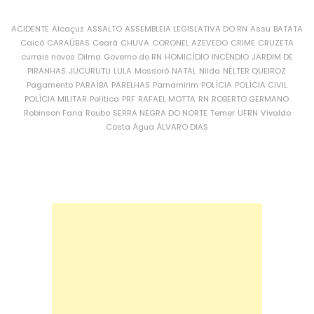
ACIDENTE
Alcaçuz
ASSALTO
ASSEMBLEIA LEGISLATIVA DO RN
Assu
BATATA
Caicó
CARAÚBAS
Ceará
CHUVA
CORONEL AZEVEDO
CRIME
CRUZETA
currais novos
Dilma
Governo do RN
HOMICÍDIO
INCÊNDIO
JARDIM DE
PIRANHAS
JUCURUTU
LULA
Mossoró
NATAL
Nilda
NÉLTER QUEIROZ
Pagamento
PARAÍBA
PARELHAS
Parnamirim
POLÍCIA
POLÍCIA CIVIL
POLÍCIA MILITAR
Política
PRF
RAFAEL MOTTA
RN
ROBERTO GERMANO
Robinson Faria
Roubo
SERRA NEGRA DO NORTE
Temer
UFRN
Vivaldo
Costa
Água
ÁLVARO DIAS