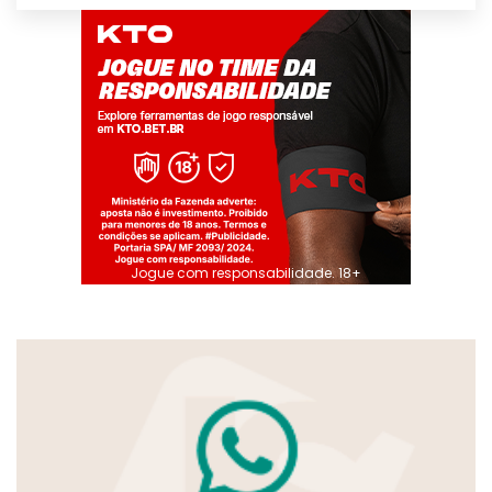
Jogue com responsabilidade. 18+