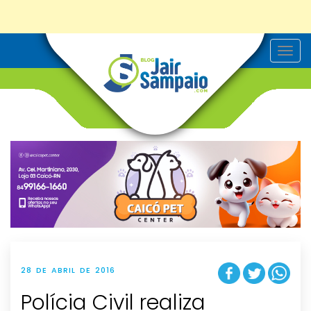
T
o
g
g
l
e
n
a
v
i
g
a
t
i
o
n
28 DE ABRIL DE 2016
Polícia Civil realiza