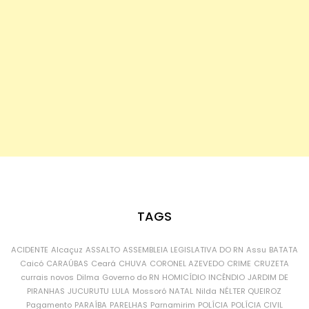
TAGS
ACIDENTE
Alcaçuz
ASSALTO
ASSEMBLEIA LEGISLATIVA DO RN
Assu
BATATA
Caicó
CARAÚBAS
Ceará
CHUVA
CORONEL AZEVEDO
CRIME
CRUZETA
currais novos
Dilma
Governo do RN
HOMICÍDIO
INCÊNDIO
JARDIM DE
PIRANHAS
JUCURUTU
LULA
Mossoró
NATAL
Nilda
NÉLTER QUEIROZ
Pagamento
PARAÍBA
PARELHAS
Parnamirim
POLÍCIA
POLÍCIA CIVIL