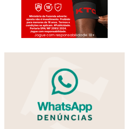
Jogue com responsabilidade. 18+