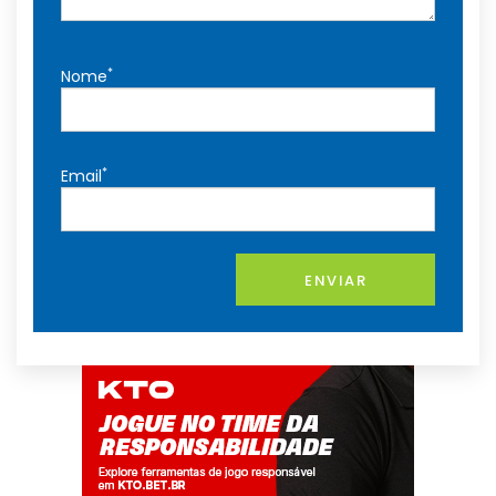
*
Nome
*
Email
ENVIAR