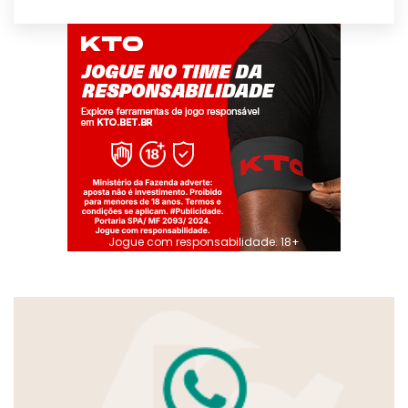
Jogue com responsabilidade. 18+