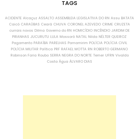
TAGS
ACIDENTE
Alcaçuz
ASSALTO
ASSEMBLEIA LEGISLATIVA DO RN
Assu
BATATA
Caicó
CARAÚBAS
Ceará
CHUVA
CORONEL AZEVEDO
CRIME
CRUZETA
currais novos
Dilma
Governo do RN
HOMICÍDIO
INCÊNDIO
JARDIM DE
PIRANHAS
JUCURUTU
LULA
Mossoró
NATAL
Nilda
NÉLTER QUEIROZ
Pagamento
PARAÍBA
PARELHAS
Parnamirim
POLÍCIA
POLÍCIA CIVIL
POLÍCIA MILITAR
Política
PRF
RAFAEL MOTTA
RN
ROBERTO GERMANO
Robinson Faria
Roubo
SERRA NEGRA DO NORTE
Temer
UFRN
Vivaldo
Costa
Água
ÁLVARO DIAS