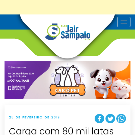
T
o
g
g
l
e
n
a
v
i
g
a
t
i
o
n
28 DE FEVEREIRO DE 2019
Carga com 80 mil latas