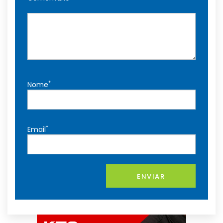
*
Nome
*
Email
ENVIAR