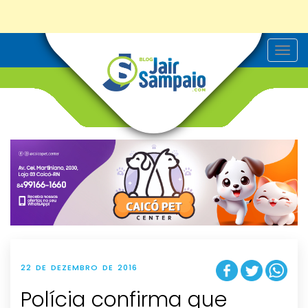
T
o
g
g
l
e
n
a
v
i
g
a
t
i
o
n
22 DE DEZEMBRO DE 2016
Polícia confirma que