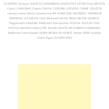
ACIDENTE
Alcaçuz
ASSALTO
ASSEMBLEIA LEGISLATIVA DO RN
Assu
BATATA
Caicó
CARAÚBAS
Ceará
CHUVA
CORONEL AZEVEDO
CRIME
CRUZETA
currais novos
Dilma
Governo do RN
HOMICÍDIO
INCÊNDIO
JARDIM DE
PIRANHAS
JUCURUTU
LULA
Mossoró
NATAL
Nilda
NÉLTER QUEIROZ
Pagamento
PARAÍBA
PARELHAS
Parnamirim
POLÍCIA
POLÍCIA CIVIL
POLÍCIA MILITAR
Política
PRF
RAFAEL MOTTA
RN
ROBERTO GERMANO
Robinson Faria
Roubo
SERRA NEGRA DO NORTE
Temer
UFRN
Vivaldo
Costa
Água
ÁLVARO DIAS