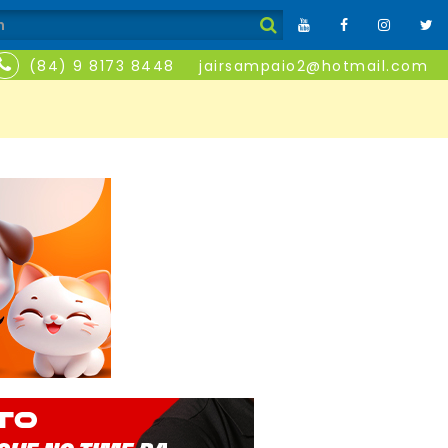
(84) 9 8173 8448
jairsampaio2@hotmail.com