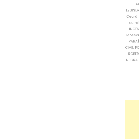
A
LEGISL
Ceará
curra
INCÊ
Mosso
PARA
CIVIL
PO
ROBE
NEGRA 