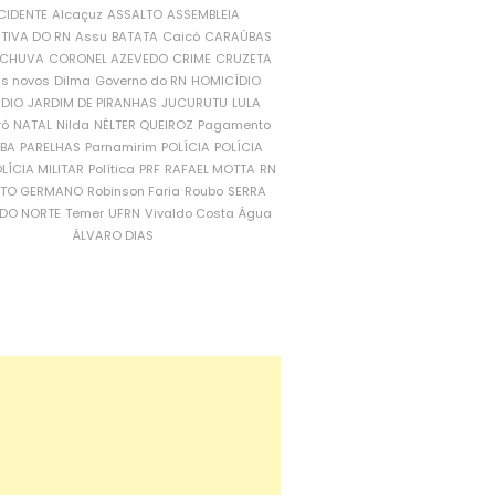
CIDENTE
Alcaçuz
ASSALTO
ASSEMBLEIA
ATIVA DO RN
Assu
BATATA
Caicó
CARAÚBAS
CHUVA
CORONEL AZEVEDO
CRIME
CRUZETA
is novos
Dilma
Governo do RN
HOMICÍDIO
NDIO
JARDIM DE PIRANHAS
JUCURUTU
LULA
ró
NATAL
Nilda
NÉLTER QUEIROZ
Pagamento
ÍBA
PARELHAS
Parnamirim
POLÍCIA
POLÍCIA
LÍCIA MILITAR
Política
PRF
RAFAEL MOTTA
RN
RTO GERMANO
Robinson Faria
Roubo
SERRA
DO NORTE
Temer
UFRN
Vivaldo Costa
Água
ÁLVARO DIAS