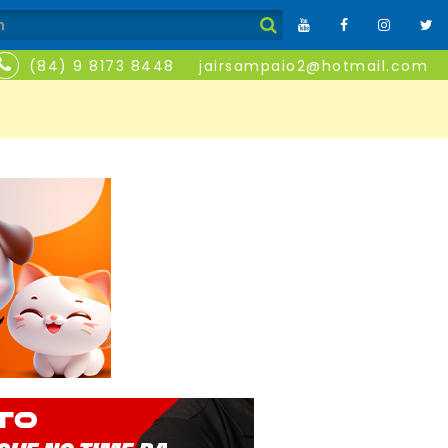
(84) 9 8173 8448
jairsampaio2@hotmail.com