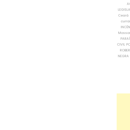
A
LEGISL
Ceará
curra
INCÊ
Mosso
PARA
CIVIL
PO
ROBE
NEGRA 