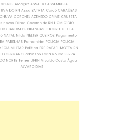
CIDENTE
Alcaçuz
ASSALTO
ASSEMBLEIA
ATIVA DO RN
Assu
BATATA
Caicó
CARAÚBAS
CHUVA
CORONEL AZEVEDO
CRIME
CRUZETA
is novos
Dilma
Governo do RN
HOMICÍDIO
NDIO
JARDIM DE PIRANHAS
JUCURUTU
LULA
ró
NATAL
Nilda
NÉLTER QUEIROZ
Pagamento
ÍBA
PARELHAS
Parnamirim
POLÍCIA
POLÍCIA
LÍCIA MILITAR
Política
PRF
RAFAEL MOTTA
RN
RTO GERMANO
Robinson Faria
Roubo
SERRA
DO NORTE
Temer
UFRN
Vivaldo Costa
Água
ÁLVARO DIAS