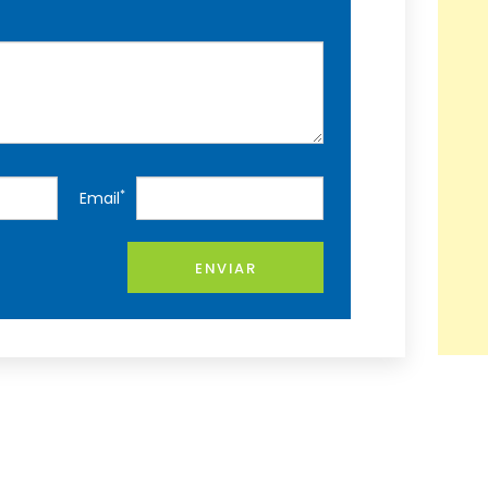
*
Email
ENVIAR