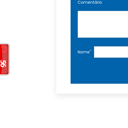
Comentário
*
Nome