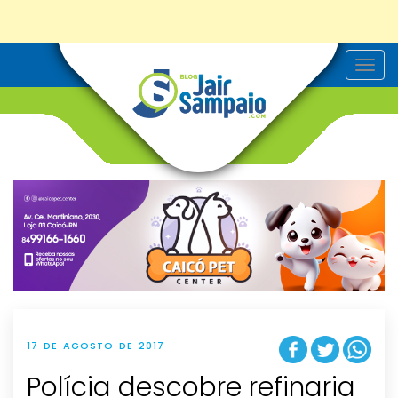
T
o
g
g
l
e
n
a
v
i
g
a
t
i
o
n
17 DE AGOSTO DE 2017
Polícia descobre refinaria