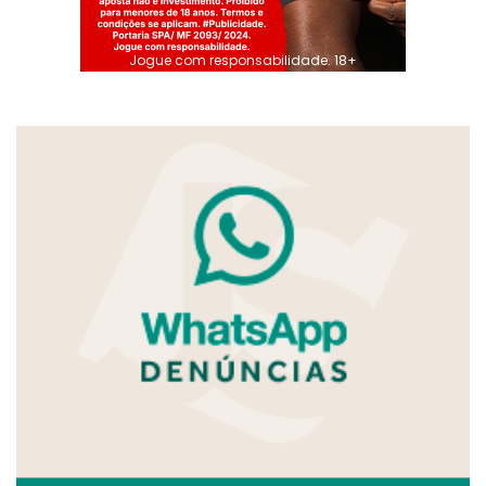
Jogue com responsabilidade. 18+