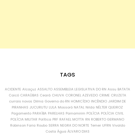
TAGS
ACIDENTE
Alcaçuz
ASSALTO
ASSEMBLEIA LEGISLATIVA DO RN
Assu
BATATA
Caicó
CARAÚBAS
Ceará
CHUVA
CORONEL AZEVEDO
CRIME
CRUZETA
currais novos
Dilma
Governo do RN
HOMICÍDIO
INCÊNDIO
JARDIM DE
PIRANHAS
JUCURUTU
LULA
Mossoró
NATAL
Nilda
NÉLTER QUEIROZ
Pagamento
PARAÍBA
PARELHAS
Parnamirim
POLÍCIA
POLÍCIA CIVIL
POLÍCIA MILITAR
Política
PRF
RAFAEL MOTTA
RN
ROBERTO GERMANO
Robinson Faria
Roubo
SERRA NEGRA DO NORTE
Temer
UFRN
Vivaldo
Costa
Água
ÁLVARO DIAS