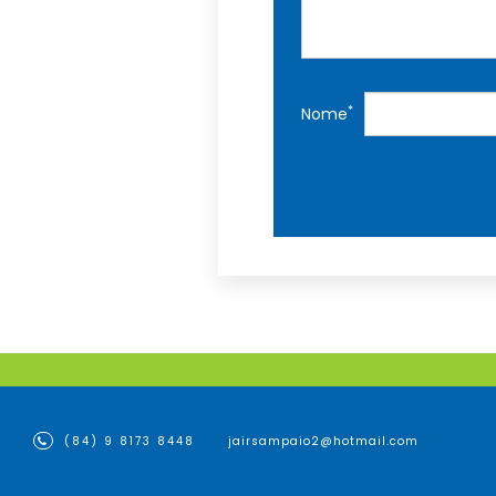
*
Nome
(84) 9 8173 8448
jairsampaio2@hotmail.com