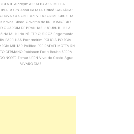
CIDENTE
Alcaçuz
ASSALTO
ASSEMBLEIA
ATIVA DO RN
Assu
BATATA
Caicó
CARAÚBAS
CHUVA
CORONEL AZEVEDO
CRIME
CRUZETA
is novos
Dilma
Governo do RN
HOMICÍDIO
NDIO
JARDIM DE PIRANHAS
JUCURUTU
LULA
ró
NATAL
Nilda
NÉLTER QUEIROZ
Pagamento
ÍBA
PARELHAS
Parnamirim
POLÍCIA
POLÍCIA
LÍCIA MILITAR
Política
PRF
RAFAEL MOTTA
RN
RTO GERMANO
Robinson Faria
Roubo
SERRA
DO NORTE
Temer
UFRN
Vivaldo Costa
Água
ÁLVARO DIAS