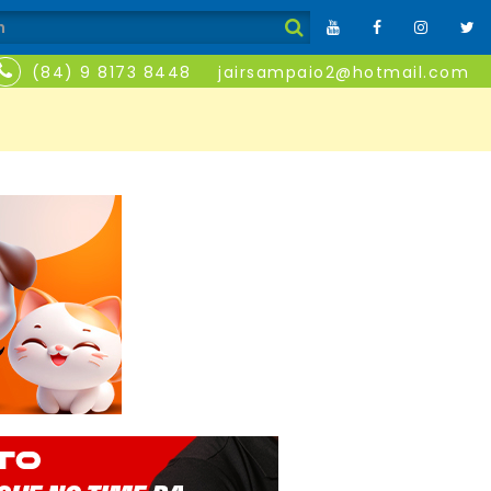
(84) 9 8173 8448
jairsampaio2@hotmail.com