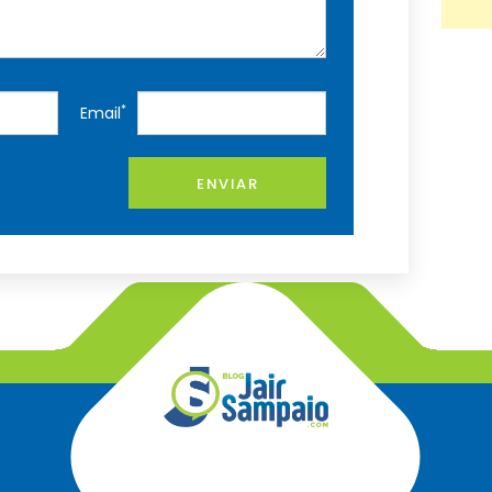
*
Email
ENVIAR