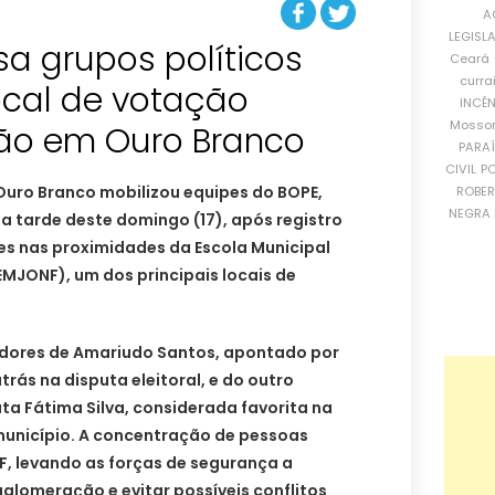
A
LEGISL
rsa grupos políticos
Ceará
curra
ocal de votação
INCÊ
Mosso
ção em Ouro Branco
PARA
CIVIL
PO
Ouro Branco mobilizou equipes do BOPE,
ROBE
NEGRA 
a tarde deste domingo (17), após registro
es nas proximidades da Escola Municipal
EMJONF), um dos principais locais de
dores de Amariudo Santos, apontado por
ás na disputa eleitoral, e do outro
ata Fátima Silva, considerada favorita na
unicípio. A concentração de pessoas
F, levando as forças de segurança a
glomeração e evitar possíveis conflitos