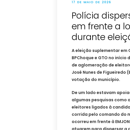
17 DE MAIO DE 2026
Polícia dispe
em frente a l
durante elei
A eleição suplementar em 
BPChoque e GTO no início d
de aglomeração de eleitor
José Nunes de Figueiredo (
votação do município.
De um lado estavam apoia
algumas pesquisas como atr
eleitores ligados à candid
corrida pelo comando do m
ocorreu em frente à EMJON
atuarem para dispersar a a