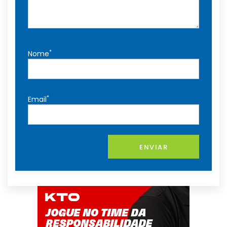
*
Nome
*
Email
ENVIAR