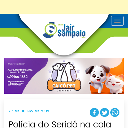
T
o
g
g
l
e
n
a
v
i
g
a
t
i
o
n
27 DE JULHO DE 2019
Polícia do Seridó na cola