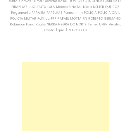
currais novos
Dilma
Governo do RN
HOMICÍDIO
INCÊNDIO
JARDIM DE
PIRANHAS
JUCURUTU
LULA
Mossoró
NATAL
Nilda
NÉLTER QUEIROZ
Pagamento
PARAÍBA
PARELHAS
Parnamirim
POLÍCIA
POLÍCIA CIVIL
POLÍCIA MILITAR
Política
PRF
RAFAEL MOTTA
RN
ROBERTO GERMANO
Robinson Faria
Roubo
SERRA NEGRA DO NORTE
Temer
UFRN
Vivaldo
Costa
Água
ÁLVARO DIAS