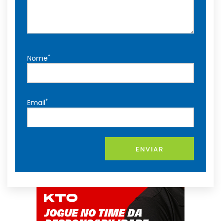
*
Nome
*
Email
ENVIAR