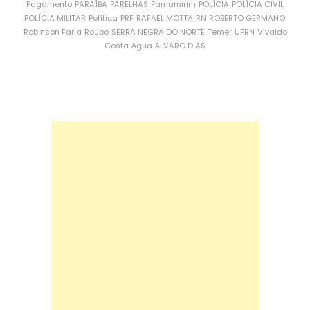
Pagamento
PARAÍBA
PARELHAS
Parnamirim
POLÍCIA
POLÍCIA CIVIL
POLÍCIA MILITAR
Política
PRF
RAFAEL MOTTA
RN
ROBERTO GERMANO
Robinson Faria
Roubo
SERRA NEGRA DO NORTE
Temer
UFRN
Vivaldo
Costa
Água
ÁLVARO DIAS