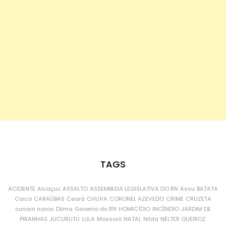
TAGS
ACIDENTE
Alcaçuz
ASSALTO
ASSEMBLEIA LEGISLATIVA DO RN
Assu
BATATA
Caicó
CARAÚBAS
Ceará
CHUVA
CORONEL AZEVEDO
CRIME
CRUZETA
currais novos
Dilma
Governo do RN
HOMICÍDIO
INCÊNDIO
JARDIM DE
PIRANHAS
JUCURUTU
LULA
Mossoró
NATAL
Nilda
NÉLTER QUEIROZ