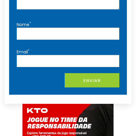
*
Nome
*
Email
ENVIAR