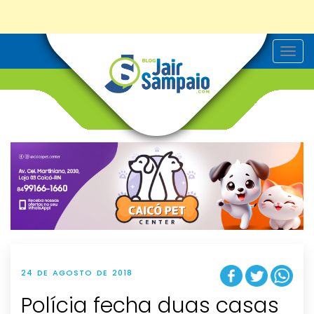
T
o
g
g
l
e
n
a
v
i
g
a
t
i
o
n
24 DE AGOSTO DE 2018
Polícia fecha duas casas