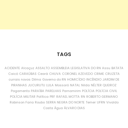
TAGS
ACIDENTE
Alcaçuz
ASSALTO
ASSEMBLEIA LEGISLATIVA DO RN
Assu
BATATA
Caicó
CARAÚBAS
Ceará
CHUVA
CORONEL AZEVEDO
CRIME
CRUZETA
currais novos
Dilma
Governo do RN
HOMICÍDIO
INCÊNDIO
JARDIM DE
PIRANHAS
JUCURUTU
LULA
Mossoró
NATAL
Nilda
NÉLTER QUEIROZ
Pagamento
PARAÍBA
PARELHAS
Parnamirim
POLÍCIA
POLÍCIA CIVIL
POLÍCIA MILITAR
Política
PRF
RAFAEL MOTTA
RN
ROBERTO GERMANO
Robinson Faria
Roubo
SERRA NEGRA DO NORTE
Temer
UFRN
Vivaldo
Costa
Água
ÁLVARO DIAS