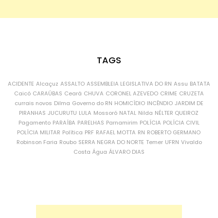
TAGS
ACIDENTE
Alcaçuz
ASSALTO
ASSEMBLEIA LEGISLATIVA DO RN
Assu
BATATA
Caicó
CARAÚBAS
Ceará
CHUVA
CORONEL AZEVEDO
CRIME
CRUZETA
currais novos
Dilma
Governo do RN
HOMICÍDIO
INCÊNDIO
JARDIM DE
PIRANHAS
JUCURUTU
LULA
Mossoró
NATAL
Nilda
NÉLTER QUEIROZ
Pagamento
PARAÍBA
PARELHAS
Parnamirim
POLÍCIA
POLÍCIA CIVIL
POLÍCIA MILITAR
Política
PRF
RAFAEL MOTTA
RN
ROBERTO GERMANO
Robinson Faria
Roubo
SERRA NEGRA DO NORTE
Temer
UFRN
Vivaldo
Costa
Água
ÁLVARO DIAS