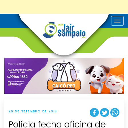
T
o
g
g
l
e
n
a
v
i
g
a
t
i
o
n
26 DE SETEMBRO DE 2019
Polícia fecha oficina de