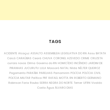
TAGS
ACIDENTE
Alcaçuz
ASSALTO
ASSEMBLEIA LEGISLATIVA DO RN
Assu
BATATA
Caicó
CARAÚBAS
Ceará
CHUVA
CORONEL AZEVEDO
CRIME
CRUZETA
currais novos
Dilma
Governo do RN
HOMICÍDIO
INCÊNDIO
JARDIM DE
PIRANHAS
JUCURUTU
LULA
Mossoró
NATAL
Nilda
NÉLTER QUEIROZ
Pagamento
PARAÍBA
PARELHAS
Parnamirim
POLÍCIA
POLÍCIA CIVIL
POLÍCIA MILITAR
Política
PRF
RAFAEL MOTTA
RN
ROBERTO GERMANO
Robinson Faria
Roubo
SERRA NEGRA DO NORTE
Temer
UFRN
Vivaldo
Costa
Água
ÁLVARO DIAS