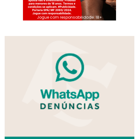
Jogue com responsabilidade. 18+