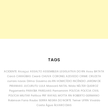
TAGS
ACIDENTE
Alcaçuz
ASSALTO
ASSEMBLEIA LEGISLATIVA DO RN
Assu
BATATA
Caicó
CARAÚBAS
Ceará
CHUVA
CORONEL AZEVEDO
CRIME
CRUZETA
currais novos
Dilma
Governo do RN
HOMICÍDIO
INCÊNDIO
JARDIM DE
PIRANHAS
JUCURUTU
LULA
Mossoró
NATAL
Nilda
NÉLTER QUEIROZ
Pagamento
PARAÍBA
PARELHAS
Parnamirim
POLÍCIA
POLÍCIA CIVIL
POLÍCIA MILITAR
Política
PRF
RAFAEL MOTTA
RN
ROBERTO GERMANO
Robinson Faria
Roubo
SERRA NEGRA DO NORTE
Temer
UFRN
Vivaldo
Costa
Água
ÁLVARO DIAS