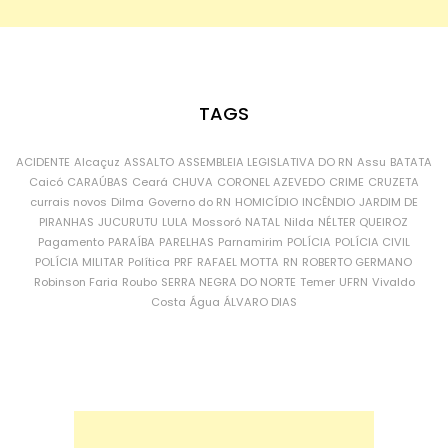
TAGS
ACIDENTE
Alcaçuz
ASSALTO
ASSEMBLEIA LEGISLATIVA DO RN
Assu
BATATA
Caicó
CARAÚBAS
Ceará
CHUVA
CORONEL AZEVEDO
CRIME
CRUZETA
currais novos
Dilma
Governo do RN
HOMICÍDIO
INCÊNDIO
JARDIM DE
PIRANHAS
JUCURUTU
LULA
Mossoró
NATAL
Nilda
NÉLTER QUEIROZ
Pagamento
PARAÍBA
PARELHAS
Parnamirim
POLÍCIA
POLÍCIA CIVIL
POLÍCIA MILITAR
Política
PRF
RAFAEL MOTTA
RN
ROBERTO GERMANO
Robinson Faria
Roubo
SERRA NEGRA DO NORTE
Temer
UFRN
Vivaldo
Costa
Água
ÁLVARO DIAS