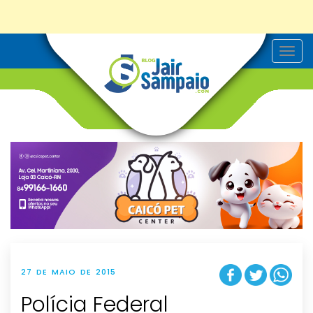
T
o
g
g
l
e
n
a
v
i
g
a
t
i
o
n
27 DE MAIO DE 2015
Polícia Federal