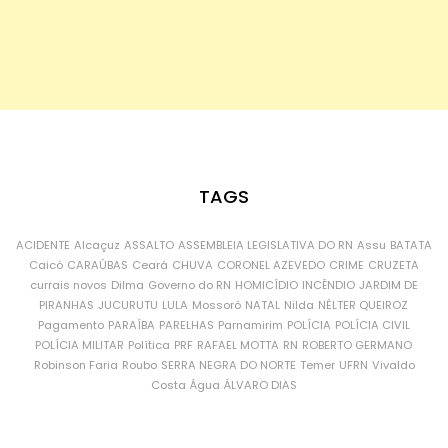
TAGS
ACIDENTE
Alcaçuz
ASSALTO
ASSEMBLEIA LEGISLATIVA DO RN
Assu
BATATA
Caicó
CARAÚBAS
Ceará
CHUVA
CORONEL AZEVEDO
CRIME
CRUZETA
currais novos
Dilma
Governo do RN
HOMICÍDIO
INCÊNDIO
JARDIM DE
PIRANHAS
JUCURUTU
LULA
Mossoró
NATAL
Nilda
NÉLTER QUEIROZ
Pagamento
PARAÍBA
PARELHAS
Parnamirim
POLÍCIA
POLÍCIA CIVIL
POLÍCIA MILITAR
Política
PRF
RAFAEL MOTTA
RN
ROBERTO GERMANO
Robinson Faria
Roubo
SERRA NEGRA DO NORTE
Temer
UFRN
Vivaldo
Costa
Água
ÁLVARO DIAS