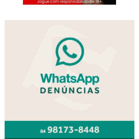
Jogue com responsabilidade. 18+