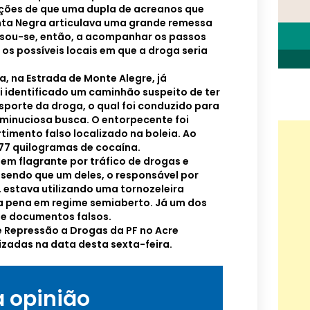
ções de que uma dupla de acreanos que
nta Negra articulava uma grande remessa
ssou-se, então, a acompanhar os passos
os possíveis locais em que a droga seria
, na Estrada de Monte Alegre, já
i identificado um caminhão suspeito de ter
sporte da droga, o qual foi conduzido para
minuciosa busca. O entorpecente foi
mento falso localizado na boleia. Ao
77 quilogramas de cocaína.
em flagrante por tráfico de drogas e
 sendo que um deles, o responsável por
o, estava utilizando uma tornozeleira
ia pena em regime semiaberto. Já um dos
de documentos falsos.
e Repressão a Drogas da PF no Acre
lizadas na data desta sexta-feira.
a opinião