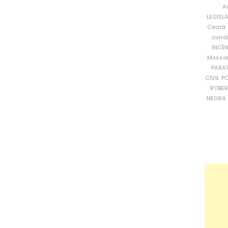
A
LEGISL
Ceará
curra
INCÊ
Mosso
PARA
CIVIL
PO
ROBE
NEGRA 