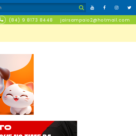
(84) 9 8173 8448
jairsampaio2@hotmail.com