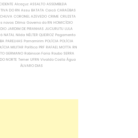
CIDENTE
Alcaçuz
ASSALTO
ASSEMBLEIA
ATIVA DO RN
Assu
BATATA
Caicó
CARAÚBAS
CHUVA
CORONEL AZEVEDO
CRIME
CRUZETA
is novos
Dilma
Governo do RN
HOMICÍDIO
NDIO
JARDIM DE PIRANHAS
JUCURUTU
LULA
ró
NATAL
Nilda
NÉLTER QUEIROZ
Pagamento
ÍBA
PARELHAS
Parnamirim
POLÍCIA
POLÍCIA
LÍCIA MILITAR
Política
PRF
RAFAEL MOTTA
RN
RTO GERMANO
Robinson Faria
Roubo
SERRA
DO NORTE
Temer
UFRN
Vivaldo Costa
Água
ÁLVARO DIAS