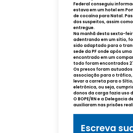
Federal conseguiu informa
estava em um hotel em Po
de cocaína para Natal. Pa
dos suspeitos, assim como 
entregue.
Na manhã desta sexta-feira
adentrando em um sítio, fo
sido adaptado para o tran
sede da PF onde após uma 
encontrado em um comparti
todo foram encontrados 2
Os presos foram autuados 
associação para o tráfico,
levar a carreta para o Síti
eletrônica, ou seja, cumpr
donos da carga fazia uso 
O BOPE/RN e a Delegacia d
auxiliaram nas prisões rea
…
Escreva su