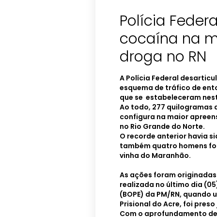
Polícia Feder
cocaína na m
droga no RN
A Polícia Federal desarticu
esquema de tráfico de en
que se estabeleceram nest
Ao todo, 277 quilogramas 
configura na maior apreens
no Rio Grande do Norte.
O recorde anterior havia 
também quatro homens for
vinha do Maranhão.
As ações foram originada
realizada no último dia (0
(BOPE) da PM/RN, quando 
Prisional do Acre, foi pre
Com o aprofundamento de 