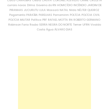
Caicó
CARAÚBAS
Ceará
CHUVA
CORONEL AZEVEDO
CRIME
CRUZETA
currais novos
Dilma
Governo do RN
HOMICÍDIO
INCÊNDIO
JARDIM DE
PIRANHAS
JUCURUTU
LULA
Mossoró
NATAL
Nilda
NÉLTER QUEIROZ
Pagamento
PARAÍBA
PARELHAS
Parnamirim
POLÍCIA
POLÍCIA CIVIL
POLÍCIA MILITAR
Política
PRF
RAFAEL MOTTA
RN
ROBERTO GERMANO
Robinson Faria
Roubo
SERRA NEGRA DO NORTE
Temer
UFRN
Vivaldo
Costa
Água
ÁLVARO DIAS