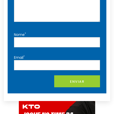
*
Nome
*
Email
ENVIAR