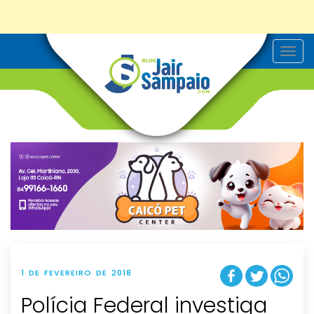
T
o
g
g
l
e
n
a
v
i
g
a
t
i
o
n
1 DE FEVEREIRO DE 2018
Polícia Federal investiga