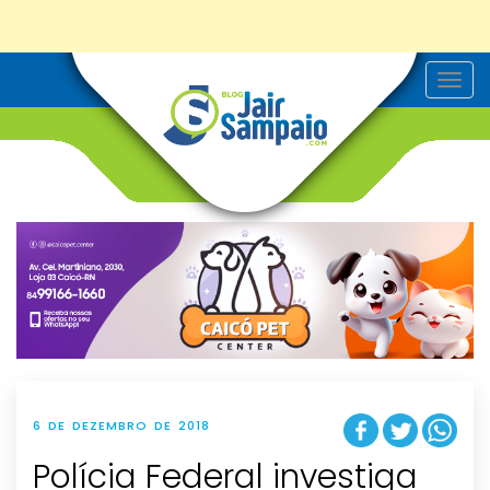
T
o
g
g
l
e
n
a
v
i
g
a
t
i
o
n
6 DE DEZEMBRO DE 2018
Polícia Federal investiga